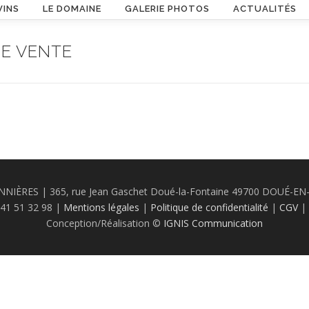
VINS
LE DOMAINE
GALERIE PHOTOS
ACTUALITÉS
E VENTE
ÈRES | 365, rue Jean Gaschet Doué-la-Fontaine 49700 DOUÉ-EN-
2 41 51 32 98 |
Mentions légales
|
Politique de confidentialité
|
CGV
|
Conception/Réalisation ©
IGNIS Communication