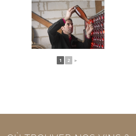
1
2
►