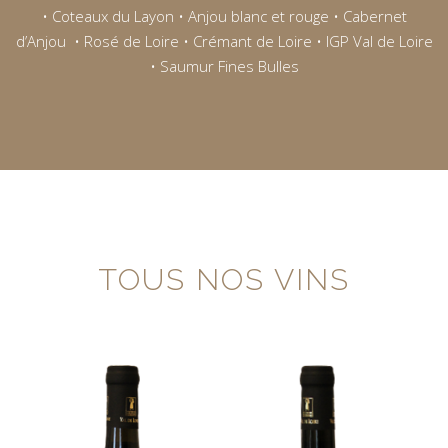
•
Coteaux du Layon
•
Anjou blanc et rouge
•
Cabernet
d’Anjou
•
Rosé de Loire
•
Crémant de Loire
•
IGP Val de Loire
•
Saumur Fines Bulles
TOUS NOS VINS