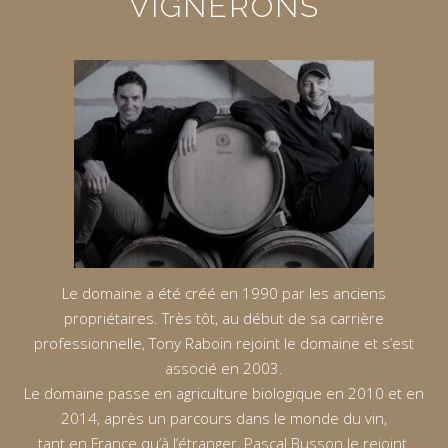
VIGNERONS
Le domaine a été créé en 1990 par les anciens
propriétaires. Très tôt, au début de sa carrière
professionnelle, Tony Raboin rejoint le domaine et s’est
associé en 2003.
Le domaine passe en agriculture biologique en 2010 et en
2014, après un parcours dans le monde du vin,
tant en France qu’à l’étranger, Pascal Busson le rejoint.