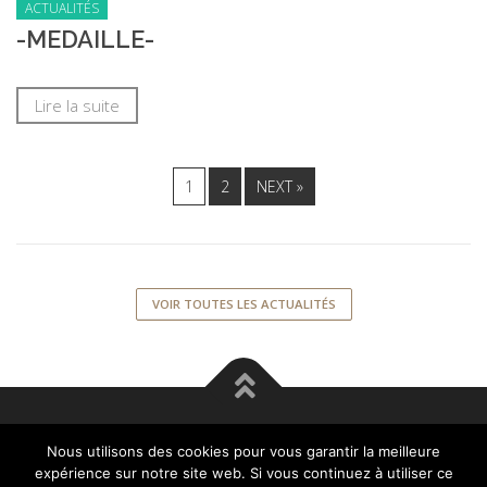
ACTUALITÉS
-MEDAILLE-
Lire la suite
1
2
NEXT »
VOIR TOUTES LES ACTUALITÉS
DOMAINE DES SABLONNIÈRES | 365, rue Jean Gaschet Doué-
Nous utilisons des cookies pour vous garantir la meilleure
la-Fontaine 49700 DOUÉ-EN-ANJOU | Ouvert sur RV
expérience sur notre site web. Si vous continuez à utiliser ce