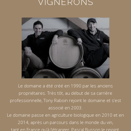
VIGNERONS
Le domaine a été créé en 1990 par les anciens
propriétaires. Très tôt, au début de sa carrière
professionnelle, Tony Raboin rejoint le domaine et s’est
associé en 2003.
Le domaine passe en agriculture biologique en 2010 et en
2014, après un parcours dans le monde du vin,
tant en France qu’à l’étranger, Pascal Busson le rejoint.