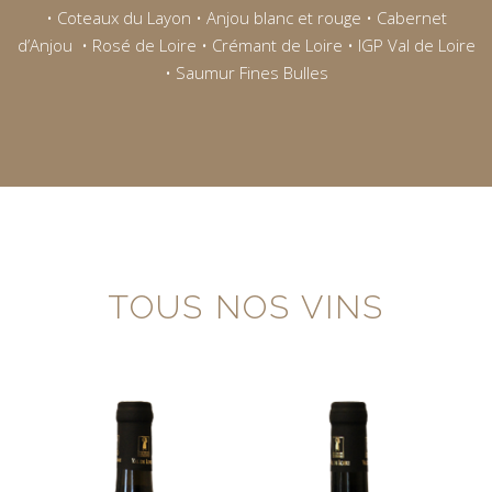
•
Coteaux du Layon
•
Anjou blanc et rouge
•
Cabernet
d’Anjou
•
Rosé de Loire
•
Crémant de Loire
•
IGP Val de Loire
•
Saumur Fines Bulles
TOUS NOS VINS